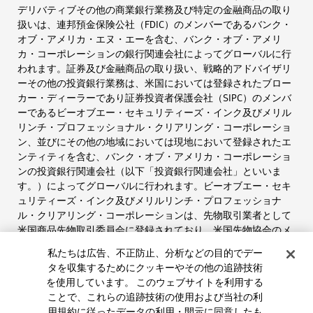
デリバティブその他の商業銀行業務及び特定の金融商品の取り
扱いは、連邦預金保険公社（FDIC）のメンバーであるバンク・
オブ・アメリカ・エヌ・エーを含む、バンク・オブ・アメリ
カ・コーポレーションの銀行関連会社によってグローバルに行
われます。証券及び金融商品の取り扱い、戦略的アドバイザリ
ーその他の投資銀行業務は、米国においては登録されたブロー
カー・ディーラーであり証券投資者保護会社（SIPC）のメンバ
ーであるビーオブエー・セキュリティーズ・インク及びメリル
リンチ・プロフェッショナル・クリアリング・コーポレーショ
ン、並びにその他の地域においては現地において登録されたエ
ンティティを含む、バンク・オブ・アメリカ・コーポレーショ
ンの投資銀行関連会社（以下「投資銀行関連会社」といいま
す。）によってグローバルに行われます。ビーオブエー・セキ
ュリティーズ・インク及びメリルリンチ・プロフェッショナ
ル・クリアリング・コーポレーションは、先物取引業者として
米国商品先物取引委員会に登録されており、米国先物協会のメ
ンバーでもあります。
私たちは広告、不正防止、分析などの目的でデー
タを収集するためにクッキーやその他の追跡技術
投資銀行関連会社によって提供される投資商品：
を使用しています。 このウェブサイトを利用する
FDICによる保証なし＊価値下落のリスク有り＊銀行保証なし
ことで、これらの追跡技術の使用および当社の利
用規約に従ったデータの利用・開示に同意したも