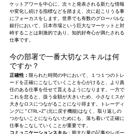
ケットアワーを中心に、次々と発表される新たな情報
や変化し続ける指標などを踏まえ、次に起こりうる事
にフォーカスをします。世界でも有数のグローバルな
銀行において、日本市場という巨大なマーケットと対
峙することは刺激的であり、知的好奇心が満たされる
仕事です。
今の部署で一番大切なスキルは何
ですか？
正確性：
限られた時間の中において、１つ１つのトレ
ードを正確にこなしていくことを心がけると、より責
任のある仕事を任せて貰えるようになります。一方で
これを怠ると、扱う金額が大きいため、小さなミスが
大きなロスにつながることになり得ます。トレーディ
ングに “ CTRL+Z” (元に戻す機能)はなく、取り返しの
つかないことにならないためにも、落ち着いて正確に
仕事をこなしていくことが重要です。
コミュニケーションスキル
：膨大な量の記事やレポー